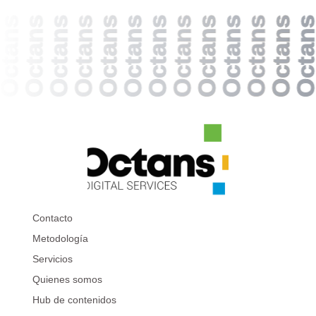
ctans
Octans
Octans
Octans
Octans
Octans
Octans
Octans
Octans
Octans
Octans
Octans
Octans
Contacto
Metodología
Servicios
Quienes somos
Hub de contenidos