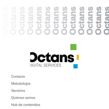
s
Octans
Octans
Octans
Octans
Octans
Octans
Octans
Octans
Octans
Octans
Octans
Octans
Octa
Contacto
Metodología
Servicios
Quienes somos
Hub de contenidos